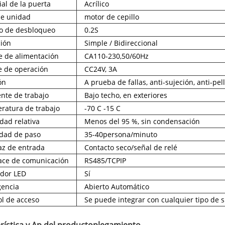
al de la puerta
Acrílico
de unidad
motor de cepillo
o de desbloqueo
0.2S
ción
Simple / Bidireccional
e de alimentación
CA110-230,50/60Hz
je de operación
CC24V, 3A
ón
A prueba de fallas, anti-sujeción, anti-pel
nte de trabajo
Bajo techo, en exteriores
ratura de trabajo
-70 C -15 C
ad relativa
Menos del 95 %, sin condensación
idad de paso
35-40persona/minuto
faz de entrada
Contacto seco/señal de relé
face de comunicación
RS485/TCPIP
ador LED
Sí
encia
Abierto Automático
ol de acceso
Se puede integrar con cualquier tipo de s
rística y Ap del producto
plegamiento