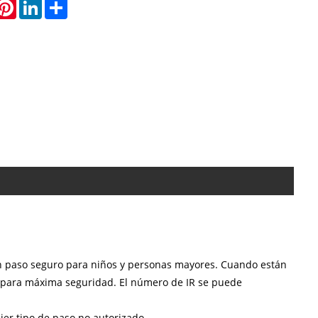
hatsApp
Pinterest
LinkedIn
Share
un paso seguro para niños y personas mayores. Cuando están
 para máxima seguridad. El número de IR se puede
ier tipo de paso no autorizado.