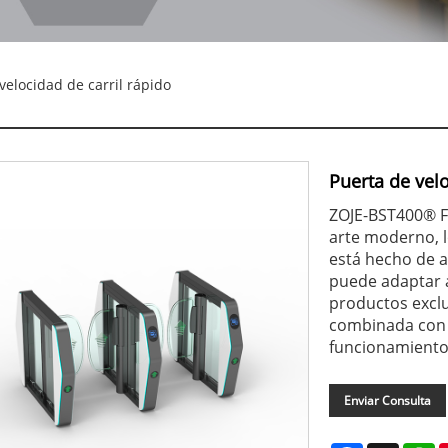
velocidad de carril rápido
Puerta de velo
ZOJE-BST400® Fa
arte moderno, l
está hecho de a
puede adaptar a
productos exclu
combinada con u
funcionamiento 
Enviar Consulta