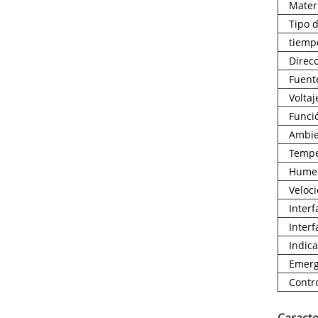
Materi
Tipo 
tiemp
Direc
Fuent
Volta
Funci
Ambie
Tempe
Humed
Veloc
Inter
Inter
Indic
Emerg
Contr
Caracte