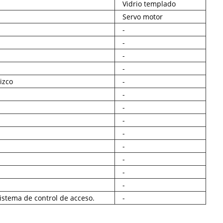
Vidrio templado
Servo motor
-
-
-
-
lizco
-
-
-
-
-
-
-
-
-
istema de control de acceso.
-