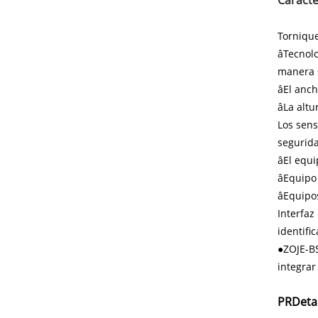
Torniqu
âTecnolo
manera s
âEl anch
âLa altu
Los sens
segurida
âEl equi
âEquipo 
âEquipo
Interfaz
identifi
●
ZOJE-BS
integrar
PR
Deta