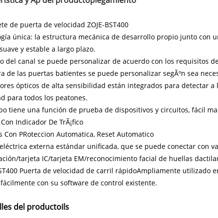
ete de puerta de velocidad ZOJE-BST400
gía única: la estructura mecánica de desarrollo propio junto con 
uave y estable a largo plazo.
o del canal se puede personalizar de acuerdo con los requisitos de
ra de las puertas batientes se puede personalizar segÃºn sea neces
ores ópticos de alta sensibilidad están integrados para detectar a 
d para todos los peatones.
po tiene una función de prueba de dispositivos y circuitos, fácil 
Con Indicador De TrÃ¡fico
s Con PRoteccion Automatica, Reset Automatico
 eléctrica externa estándar unificada, que se puede conectar con var
cación/tarjeta IC/tarjeta EM/reconocimiento facial de huellas dacti
T400 Puerta de velocidad de carril rápido
Ampliamente utilizado en
 fácilmente con su software de control existente.
lles del producto
ils