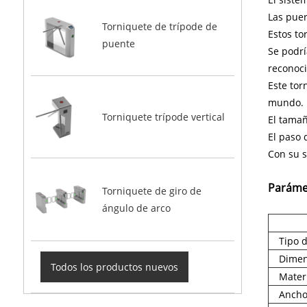
Las puer
Torniquete de trípode de
Estos to
puente
Se podrí
reconoci
Este tor
mundo.
Torniquete trípode vertical
El tamañ
El paso 
Con su s
Paráme
Torniquete de giro de
ángulo de arco
Tipo 
Dimen
Todos los productos nuevos
Mater
Ancho