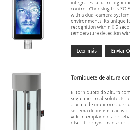
integrates facial recogniti
control. Choosing this ZO
with a dual-camera system, 
environments. Its unique f
recognition within 0.5 seco
temperature detection with
Leer más
Enviar C
Torniquete de altura co
El torniquete de altura co
seguimiento absoluto. En c
alarma de monitoreo de con
sistema de defensa activo. 
vidrio templado o a prueba
discutir proyectos o asun