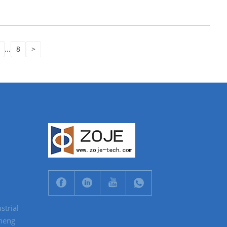
...
8
>
strial
cheng