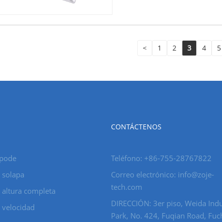
<
1
2
3
4
5
CONTÁCTENOS
ípode
Teléfono: +86-755-28767822
 solapa
Correo electrónico: info@zoje-
tech.com
 altura completa
DIRECCIÓN: 3er piso, Weida Indu
 velocidad
Park, No. 424, Fuqian Road, Fu