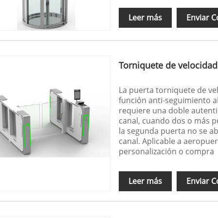
Leer más
Enviar C
Torniquete de velocida
La puerta torniquete de ve
función anti-seguimiento a
requiere una doble autenti
canal, cuando dos o más p
la segunda puerta no se ab
canal. Aplicable a aeropue
personalización o compra
Leer más
Enviar C