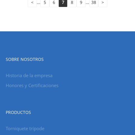
<
...
5
6
7
8
9
...
38
>
SOBRE NOSOTROS
Historia de la empresa
Honores y Certificaciones
PRODUCTOS
Torniquete trípode