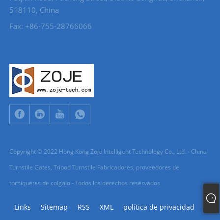
518110, China
Fax: +86-755-28766066
Copyright © 2022 Hong Kong Zoje Intelligent Technology Co., Ltd. - China
Turnstile Gates, Tripod Turnstile Fabricadores, proveedores de
torniquetes de colgajo - Todos los derechos reservados
Links
Sitemap
RSS
XML
política de privacidad